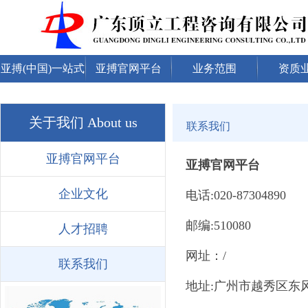
亚搏(中国)一站式
亚搏官网平台
业务范围
资质
服务平台
关于我们 About us
联系我们
亚搏官网平台
亚搏官网平台
企业文化
电话:020-87304890
邮编:510080
人才招聘
网址：/
联系我们
地址:广州市越秀区东