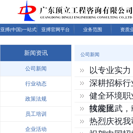
亚搏(中国)一站式
亚搏官网平台
业务范围
资质
服务平台
新闻资讯
公司新闻
公司新闻
以专业实力
深耕招标行
行业动态
健全环境职
政策法规
续发展
技能比武，
员工培训
热烈庆祝我司
企业活动